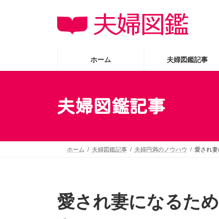
コ
ナ
ン
ビ
テ
ゲ
ン
ー
ツ
シ
ホーム
夫婦図鑑記事
へ
ョ
ス
ン
キ
に
夫婦図鑑記事
ッ
移
プ
動
ホーム
夫婦図鑑記事
夫婦円満のノウハウ
愛され妻
愛され妻になるため