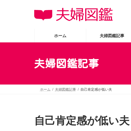
コ
ナ
ン
ビ
テ
ゲ
ン
ー
ツ
シ
ホーム
夫婦図鑑記事
へ
ョ
ス
ン
キ
に
夫婦図鑑記事
ッ
移
プ
動
ホーム
夫婦図鑑記事
自己肯定感が低い夫
自己肯定感が低い夫