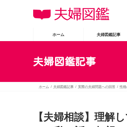
コ
ナ
ン
ビ
テ
ゲ
ン
ー
ツ
シ
ホーム
夫婦図鑑記事
へ
ョ
ス
ン
キ
に
夫婦図鑑記事
ッ
移
プ
動
ホーム
夫婦図鑑記事
実際の夫婦問題への回答
性格
【夫婦相談】理解し